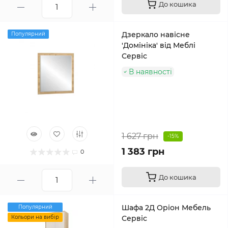
До кошика
Дзеркало навісне
Популярний
'Домініка' від Меблі
Сервіс
В наявності
1 627 грн
-15%
1 383 грн
0
До кошика
Шафа 2Д Оріон Мебель
Популярний
Кольори на вибір
Сервіс