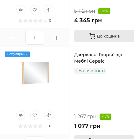
5 112 грн
-15%
4 345 грн
0
До кошика
Дзеркало 'Глорія' від
Популярний
Меблі Сервіс
В наявності
1 267 грн
-15%
1 077 грн
0