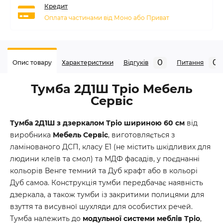
Кредит
Оплата частинами від Моно або Приват
0
0
Опис товару
Характеристики
Відгуків
Питання
Тумба 2Д1Ш Тріо Мебель
Сервіс
Тумба 2Д1Ш з дзеркалом Тріо шириною 60 см
від
виробника
Мебель Сервіс
, виготовляється з
ламінованого ДСП, класу Е1 (не містить шкідливих для
людини клеїв та смол) та МДФ фасадів, у поєднанні
кольорів Венге темний та Дуб крафт або в кольорі
Дуб самоа. Конструкція тумби передбачає наявність
дзеркала, а також тумби із закритими полицями для
взуття та висувної шухляди для особистих речей.
Тумба належить до
модульної системи меблів Тріо
,