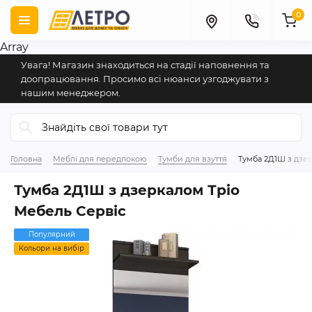
0
Array
Увага! Магазин знаходиться на стадії наповнення та
доопрацювання. Просимо всі нюанси узгоджувати з
нашим менеджером.
Головна
Меблі для передпокою
Тумби для взуття
Тумба 2Д1Ш з дзе
Тумба 2Д1Ш з дзеркалом Тріо
Мебель Сервіс
Популярний
Кольори на вибір