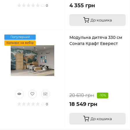
4 355 грн
0
До кошика
Модульна дитяча 330 см
Популярний
Кольори на вибір
Соната Крафт Еверест
20 610 грн
-10%
18 549 грн
0
До кошика