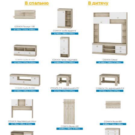
В спальню
В дитячу