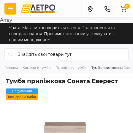
0
Array
Увага! Магазин знаходиться на стадії наповнення та
доопрацювання. Просимо всі нюанси узгоджувати з
нашим менеджером.
Головна
Комоди й тумби
Приліжкові тумби
Тумба приліжкова Сонат
Тумба приліжкова Соната Еверест
Популярний
Кольори на вибір