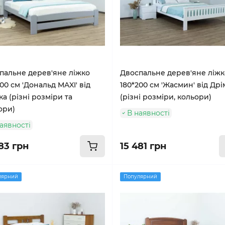
пальне дерев'яне ліжко
Двоспальне дерев'яне ліжк
00 см 'Дональд MAXI' від
180*200 см 'Жасмин' від Дрі
а (різні розміри та
(різні розміри, кольори)
ори)
В наявності
аявності
83 грн
15 481 грн
лярний
Популярний