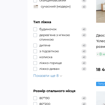
скандинавський
41
сучасний (модерн)
41
Тип ліжка
будиночок
41
дерев'яне.з м'якою
Двос
41
спинкою
'Клео
дитяче
41
розм
з підсвіткою
41
В н
колиска
41
ліжко-горище
41
ліжко-диван
18 
41
Показати ще 8
Попу
Розмір спального місця
80*190
41
80*200
41