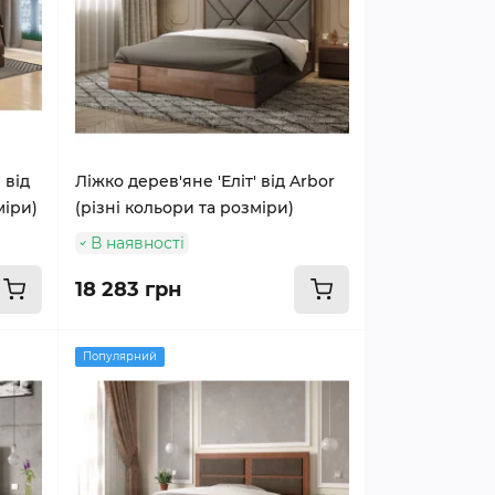
 від
Ліжко дерев'яне 'Еліт' від Arbor
міри)
(різні кольори та розміри)
В наявності
18 283 грн
Популярний