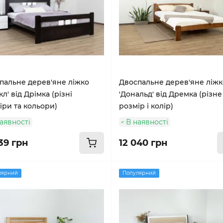
пальне дерев'яне ліжко
Двоспальне дерев'яне ліжк
кл' від Дрімка (різні
'Дональд' від Дремка (різне
іри та кольори)
розмір і колір)
аявності
В наявності
39 грн
12 040 грн
лярний
Популярний