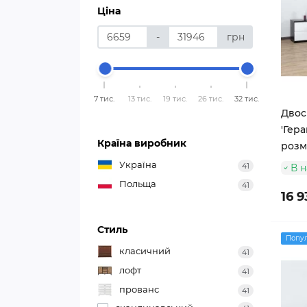
Ціна
-
грн
7 тис.
13 тис.
19 тис.
26 тис.
32 тис.
Двос
'Гера
Країна виробник
розм
Україна
41
В н
Польща
41
16 9
Стиль
Попу
класичний
41
лофт
41
прованс
41