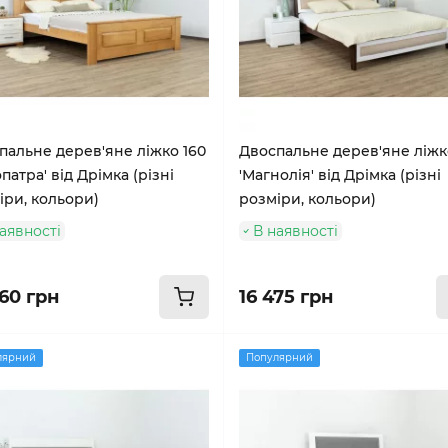
пальне дерев'яне ліжко 160
Двоспальне дерев'яне ліжк
патра' від Дрімка (різні
'Магнолія' від Дрімка (різні
іри, кольори)
розміри, кольори)
аявності
В наявності
460 грн
16 475 грн
лярний
Популярний