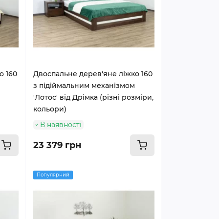
о 160
Двоспальне дерев'яне ліжко 160
з підіймальним механізмом
'Лотос' від Дрімка (різні розміри,
кольори)
В наявності
23 379 грн
Популярний