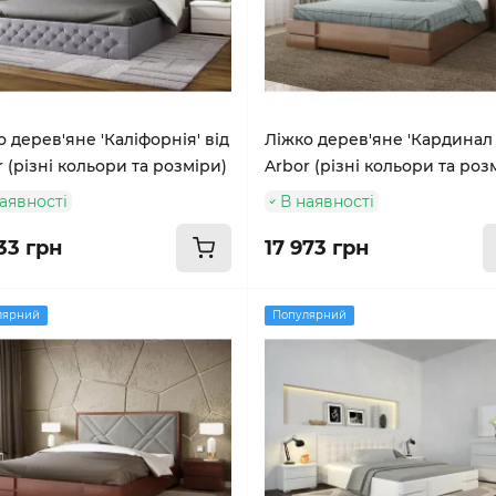
 дерев'яне 'Каліфорнія' від
Ліжко дерев'яне 'Кардинал 2
 (різні кольори та розміри)
Arbor (різні кольори та роз
аявності
В наявності
33 грн
17 973 грн
лярний
Популярний