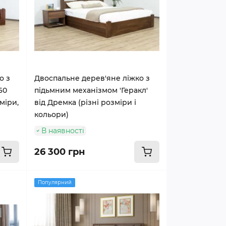
о з
Двоспальне дерев'яне ліжко з
60
підьмним механізмом 'Геракл'
зміри,
від Дремка (різні розміри і
кольори)
В наявності
26 300 грн
Популярний