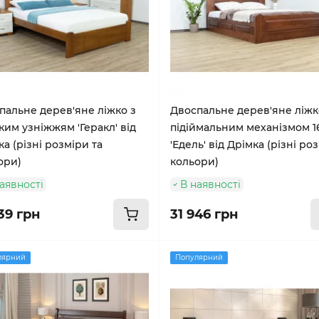
пальне дерев'яне ліжко з
Двоспальне дерев'яне ліжк
ким узніжжям 'Геракл' від
підіймальним механізмом 1
а (різні розміри та
'Едель' від Дрімка (різні ро
ори)
кольори)
аявності
В наявності
39 грн
31 946 грн
лярний
Популярний