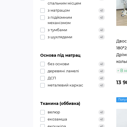
спальним місцем
з матрацом
41
з підйомним
41
механізмом
з тумбами
41
з шухлядами
41
Двос
180*2
Дрімк
Основа під матрац
коль
без основи
41
В н
деревяні ламелі
41
ДСП
41
13 9
металевий каркас
41
Попу
Тканина (оббивка)
велюр
41
екозамша
41
екошкіра
41