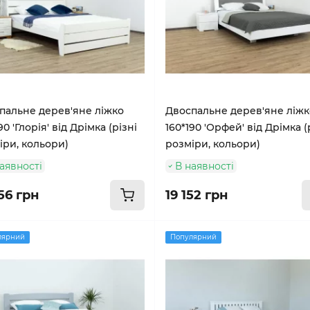
пальне дерев'яне ліжко
Двоспальне дерев'яне ліжк
90 'Глорія' від Дрімка (різні
160*190 'Орфей' від Дрімка (
іри, кольори)
розміри, кольори)
аявності
В наявності
56 грн
19 152 грн
лярний
Популярний