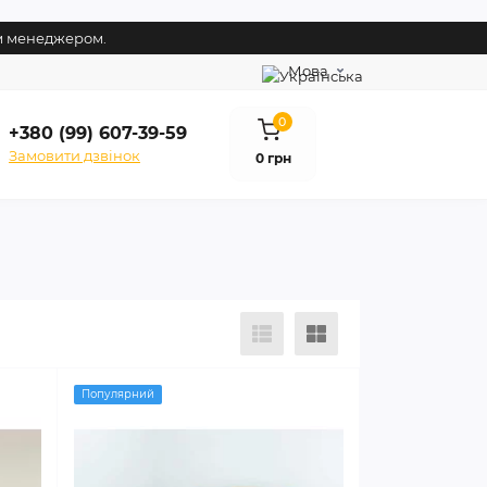
им менеджером.
Мова
0
+380 (99) 607-39-59
Замовити дзвінок
0 грн
Популярний