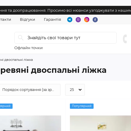
нення та доопрацювання. Просимо всі нюанси узгоджувати з наш
такти
Відгуки
Гарантія
Офлайн точки
ні двоспальні ліжка
ревяні двоспальні ліжка
лярний
Популярний