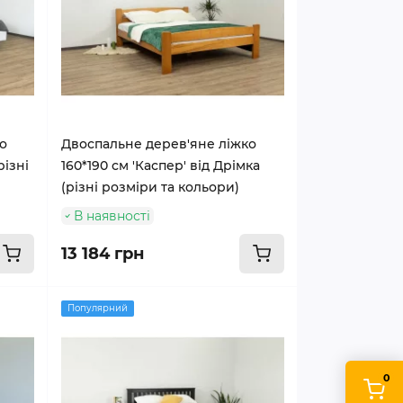
о
Двоспальне дерев'яне ліжко
різні
160*190 см 'Каспер' від Дрімка
(різні розміри та кольори)
В наявності
13 184 грн
Популярний
0