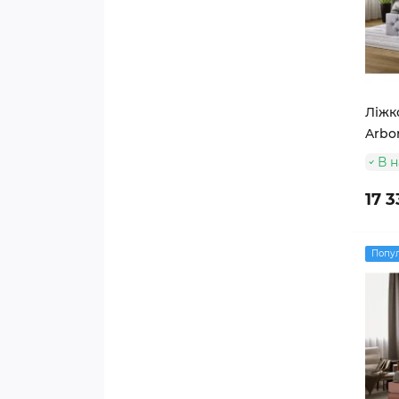
Ліжко
Arbor
В н
17 3
Попу