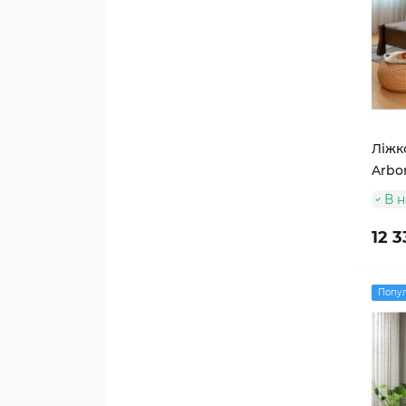
Ліжко
Arbor
В н
12 3
Попу