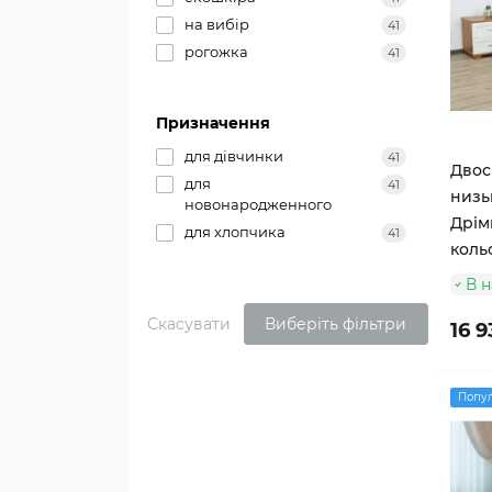
на вибір
41
рогожка
41
Призначення
для дівчинки
41
Двос
для
41
низь
новонародженного
Дрімк
для хлопчика
41
коль
В н
Скасувати
Виберіть фільтри
16 9
Попу