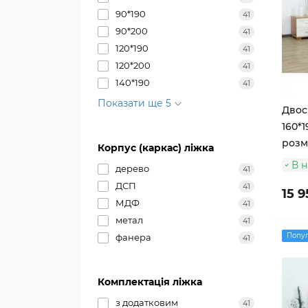
90*190
41
90*200
41
120*190
41
120*200
41
140*190
41
Показати ще 5
Двос
160*1
розм
Корпус (каркас) ліжка
В н
дерево
41
ДСП
41
15 9
МДФ
41
метал
41
Попу
фанера
41
Комплектація ліжка
з додатковим
41