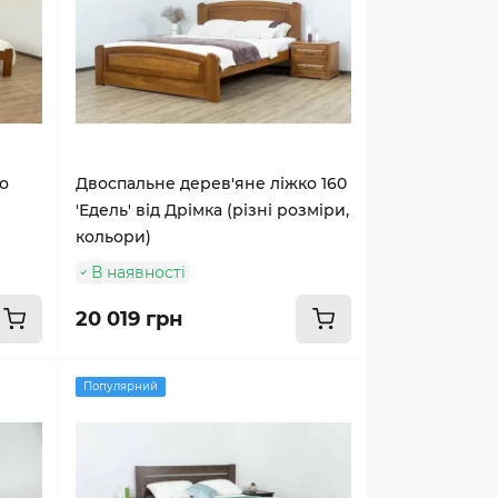
о
Двоспальне дерев'яне ліжко 160
'Едель' від Дрімка (різні розміри,
кольори)
В наявності
20 019 грн
Популярний