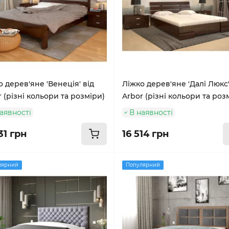
 дерев'яне 'Венеція' від
Ліжко дерев'яне 'Далі Люкс'
 (різні кольори та розміри)
Arbor (різні кольори та роз
аявності
В наявності
31 грн
16 514 грн
лярний
Популярний