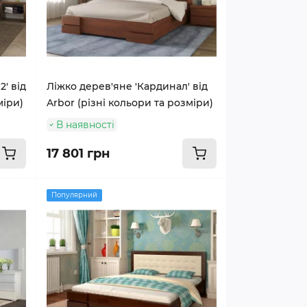
' від
Ліжко дерев'яне 'Кардинал' від
міри)
Arbor (різні кольори та розміри)
В наявності
17 801 грн
Популярний