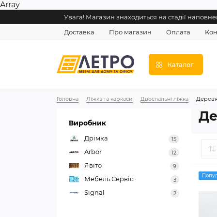
Array
Увага! Магазин знаходиться на стадії напов
Доставка
Про магазин
Оплата
Кон
Каталог
Головна
Ліжка та каркаси
Двоспальні ліжка
Деревя
Де
Виробник
Дрімка
15
Arbor
12
Явіто
9
Попу
Мебель Сервіс
3
Signal
2