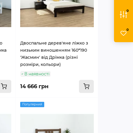
0
0
о
Двоспальне дерев'яне ліжко з
мка
низьким виношенням 160*190
'Жасмин' від Дрімка (різні
розміри, кольори)
В наявності
14 666 грн
Популярний