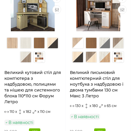
Великий кутовий стіл для
Великий письмовий
комп'ютера з
комп'ютерний стіл для
надбудовою, полицями
ноутбука з надбудовою і
та нішею для системного
двома тумбами 130 см
блока 110*110 см Форум
Макс 3 Летро
Летро
130 x
x 180
x 65 см
110 x
x 182
x 110 см
В наявності
В наявності