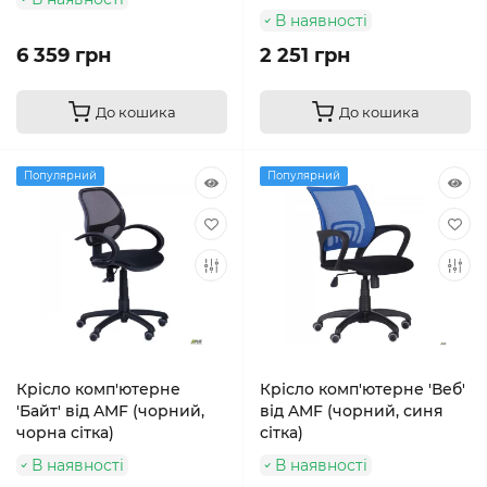
В наявності
6 359 грн
2 251 грн
До кошика
До кошика
Популярний
Популярний
Крісло комп'ютерне
Крісло комп'ютерне 'Веб'
'Байт' від AMF (чорний,
від AMF (чорний, синя
чорна сітка)
сітка)
В наявності
В наявності