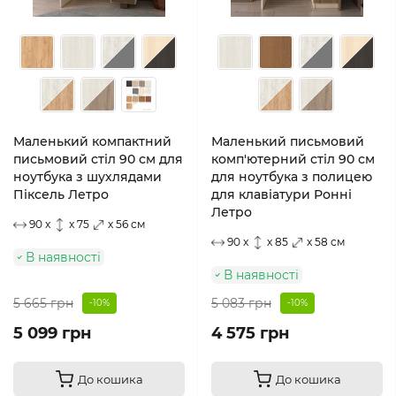
Маленький компактний
Маленький письмовий
письмовий стіл 90 см для
комп'ютерний стіл 90 см
ноутбука з шухлядами
для ноутбука з полицею
Піксель Летро
для клавіатури Ронні
Летро
90 x
x 75
x 56 см
90 x
x 85
x 58 см
В наявності
В наявності
5 665 грн
5 083 грн
-10%
-10%
5 099 грн
4 575 грн
До кошика
До кошика