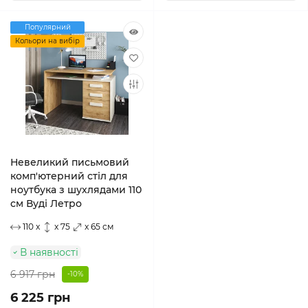
Популярний
Кольори на вибір
Невеликий письмовий
комп'ютерний стіл для
ноутбука з шухлядами 110
см Вуді Летро
110 x
x 75
x 65 см
В наявності
6 917 грн
-10%
6 225 грн