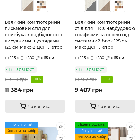
Великий комп'ютерний
Великий комп'ютерний
письмовий стіл для
стіл для ПК з надбудовою
ноутбука з надбудовою і
і шафками та нішею під
висувними шухлядами
системний блок 125 см
125 см Макс-2 ДСП Летро
Макс ДСП Летро
125 x
x 180
x 65 см
125 x
x 180
x 65 см
В наявності
В наявності
12 649 грн
10 452 грн
-10%
-10%
11 384 грн
9 407 грн
До кошика
До кошика
Популярний
Лідер продажів
Кольори на вибір
Популярний
Кольори на вибір