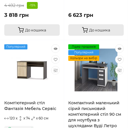
4 492 грн
-15%
3 818 грн
6 623 грн
До кошика
До кошика
Популярний
Лідер продажів
Популярний
Кольори на вибір
Комп'ютерний стіл
Компактний маленький
Фантазія Мебель Сервіс
сірий письмовий
комп'ютерний стіл 90 см
120 x
x 74
x 60 см
для ноутбука з
шухлядами Вуді Летро