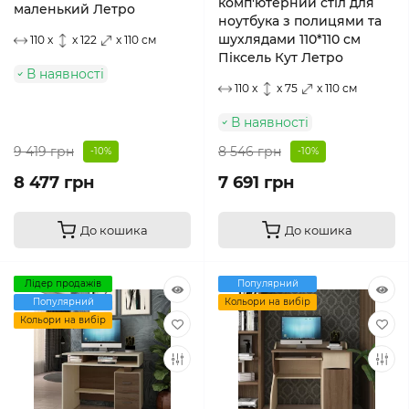
комп'ютерний стіл для
маленький Летро
ноутбука з полицями та
шухлядами 110*110 см
110 x
x 122
x 110 см
Піксель Кут Летро
В наявності
110 x
x 75
x 110 см
В наявності
9 419 грн
8 546 грн
-10%
-10%
8 477 грн
7 691 грн
До кошика
До кошика
Лідер продажів
Популярний
Популярний
Кольори на вибір
Кольори на вибір