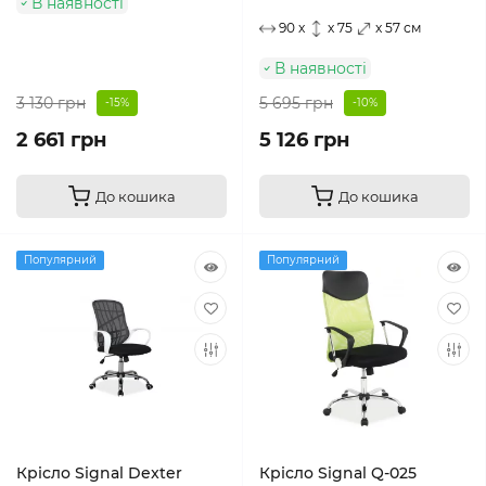
В наявності
90 x
x 75
x 57 см
В наявності
3 130 грн
5 695 грн
-15%
-10%
2 661 грн
5 126 грн
До кошика
До кошика
Популярний
Популярний
Крісло Signal Dexter
Крісло Signal Q-025