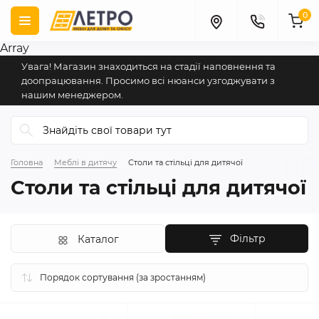
0
Array
Увага! Магазин знаходиться на стадії наповнення та
доопрацювання. Просимо всі нюанси узгоджувати з
нашим менеджером.
Головна
Меблі в дитячу
Столи та стільці для дитячої
Столи та стільці для дитячої
Фільтр
Каталог