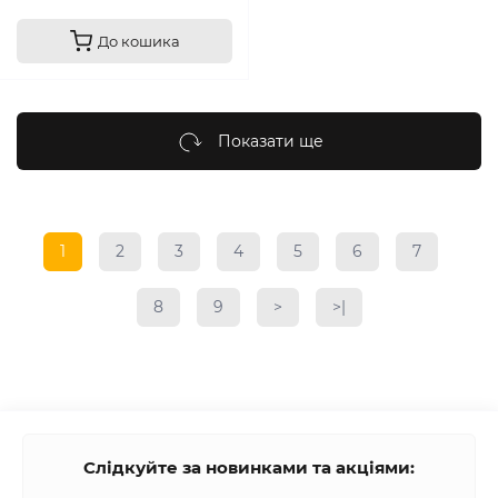
До кошика
Показати ще
1
2
3
4
5
6
7
8
9
>
>|
Слідкуйте за новинками та акціями: