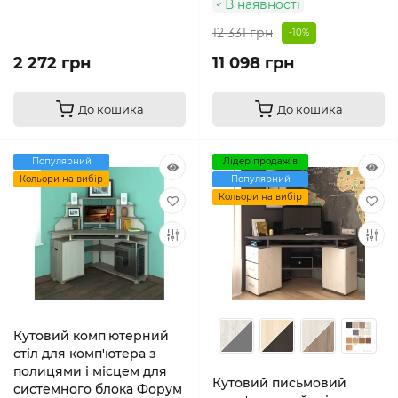
В наявності
12 331 грн
-10%
2 272 грн
11 098 грн
До кошика
До кошика
Популярний
Лідер продажів
Кольори на вибір
Популярний
Кольори на вибір
Кутовий комп'ютерний
стіл для комп'ютера з
полицями і місцем для
Кутовий письмовий
системного блока Форум