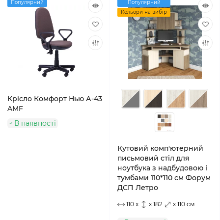
Популярний
Популярний
Кольори на вибір
Крісло Комфорт Нью А-43
AMF
В наявності
Кутовий комп'ютерний
письмовий стіл для
ноутбука з надбудовою і
тумбами 110*110 см Форум
ДСП Летро
110 x
x 182
x 110 см