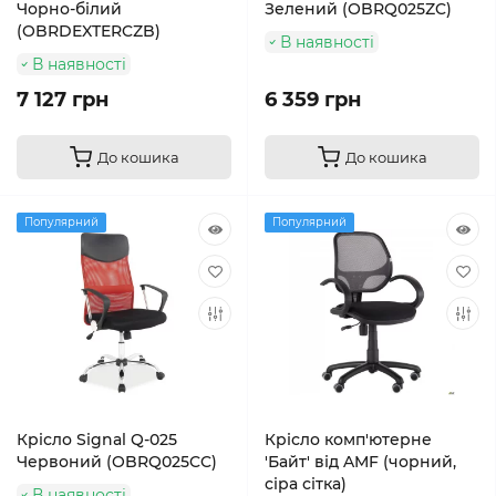
Чорно-білий
Зелений (OBRQ025ZC)
(OBRDEXTERCZB)
В наявності
В наявності
7 127 грн
6 359 грн
До кошика
До кошика
Популярний
Популярний
Крісло Signal Q-025
Крісло комп'ютерне
Червоний (OBRQ025CC)
'Байт' від AMF (чорний,
сіра сітка)
В наявності