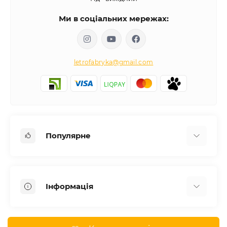
Ми в соціальних мережах:
letrofabryka@gmail.com
Популярне
Письмові столи
Передпокої
Інформація
Комоди для спальні
Двоспальні ліжка
Доставка
Меблі в дитячу