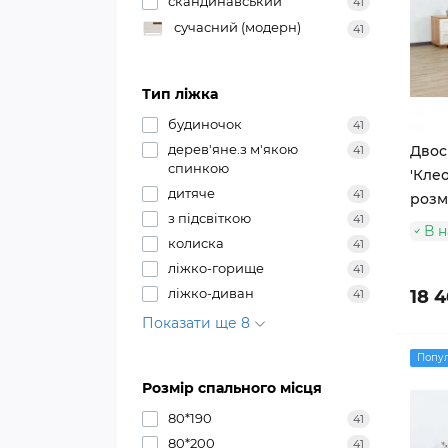
скандинавський
41
сучасний (модерн)
41
Тип ліжка
будиночок
41
дерев'яне.з м'якою
Двос
41
спинкою
'Клео
дитяче
41
розм
з підсвіткою
41
В н
колиска
41
ліжко-горище
41
ліжко-диван
18 
41
Показати ще 8
Попу
Розмір спального місця
80*190
41
80*200
41