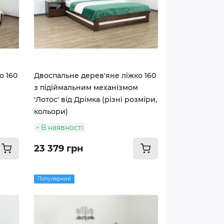
о 160
Двоспальне дерев'яне ліжко 160
з підіймальним механізмом
'Лотос' від Дрімка (різні розміри,
кольори)
В наявності
23 379 грн
Популярний