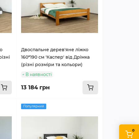
о
Двоспальне дерев'яне ліжко
різні
160*190 см 'Каспер' від Дрімка
(різні розміри та кольори)
В наявності
13 184 грн
Популярний
0