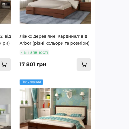
' від
Ліжко дерев'яне 'Кардинал' від
міри)
Arbor (різні кольори та розміри)
В наявності
17 801 грн
Популярний