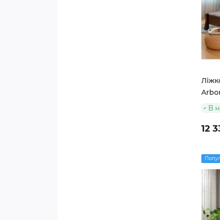
Ліжко
Arbor
В н
12 3
Попу