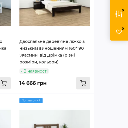
0
0
о
Двоспальне дерев'яне ліжко з
мка
низьким виношенням 160*190
'Жасмин' від Дрімка (різні
розміри, кольори)
В наявності
14 666 грн
Популярний