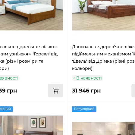
пальне дерев'яне ліжко з
Двоспальне дерев'яне ліжк
ким узніжжям 'Геракл' від
підіймальним механізмом 1
а (різні розміри та
'Едель' від Дрімка (різні ро
ори)
кольори)
аявності
В наявності
39 грн
31 946 грн
лярний
Популярний