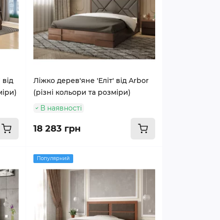
 від
Ліжко дерев'яне 'Еліт' від Arbor
міри)
(різні кольори та розміри)
В наявності
18 283 грн
Популярний