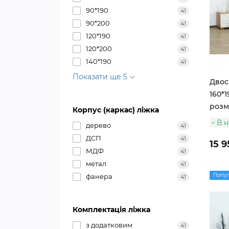
90*190
41
90*200
41
120*190
41
120*200
41
140*190
41
Показати ще 5
Двос
160*1
розм
Корпус (каркас) ліжка
В н
дерево
41
ДСП
41
15 9
МДФ
41
метал
41
Попу
фанера
41
Комплектація ліжка
з додатковим
41