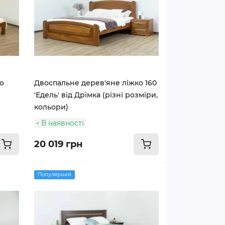
о
Двоспальне дерев'яне ліжко 160
'Едель' від Дрімка (різні розміри,
кольори)
В наявності
20 019 грн
Популярний