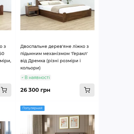
о з
Двоспальне дерев'яне ліжко з
60
підьмним механізмом 'Геракл'
зміри,
від Дремка (різні розміри і
кольори)
В наявності
26 300 грн
Популярний