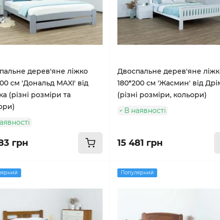
пальне дерев'яне ліжко
Двоспальне дерев'яне ліжк
00 см 'Дональд MAXI' від
180*200 см 'Жасмин' від Дрі
а (різні розміри та
(різні розміри, кольори)
ори)
В наявності
аявності
83 грн
15 481 грн
лярний
Популярний