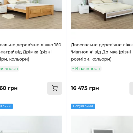
пальне дерев'яне ліжко 160
Двоспальне дерев'яне ліжк
патра' від Дрімка (різні
'Магнолія' від Дрімка (різні
іри, кольори)
розміри, кольори)
аявності
В наявності
460 грн
16 475 грн
лярний
Популярний