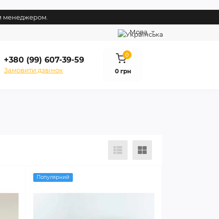
им менеджером.
Мова
0
+380 (99) 607-39-59
Замовити дзвінок
0 грн
Популярний