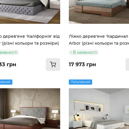
 дерев'яне 'Каліфорнія' від
Ліжко дерев'яне 'Кардинал 2
 (різні кольори та розміри)
Arbor (різні кольори та роз
аявності
В наявності
33 грн
17 973 грн
лярний
Популярний