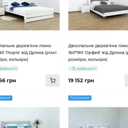
пальне дерев'яне ліжко
Двоспальне дерев'яне ліжк
90 'Глорія' від Дрімка (різні
160*190 'Орфей' від Дрімка (
іри, кольори)
розміри, кольори)
аявності
В наявності
56 грн
19 152 грн
лярний
Популярний