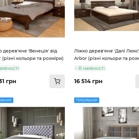
 дерев'яне 'Венеція' від
Ліжко дерев'яне 'Далі Люкс'
 (різні кольори та розміри)
Arbor (різні кольори та роз
аявності
В наявності
31 грн
16 514 грн
лярний
Популярний