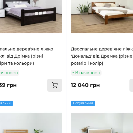
пальне дерев'яне ліжко
Двоспальне дерев'яне ліжк
кл' від Дрімка (різні
'Дональд' від Дремка (різне
іри та кольори)
розмір і колір)
аявності
В наявності
39 грн
12 040 грн
лярний
Популярний