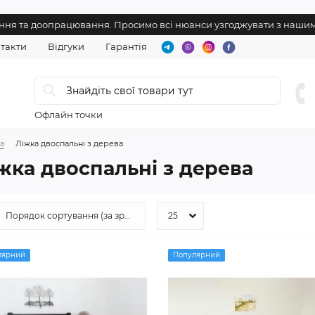
нення та доопрацювання. Просимо всі нюанси узгоджувати з наш
такти
Відгуки
Гарантія
Офлайн точки
а
Ліжка двоспальні з дерева
жка двоспальні з дерева
лярний
Популярний