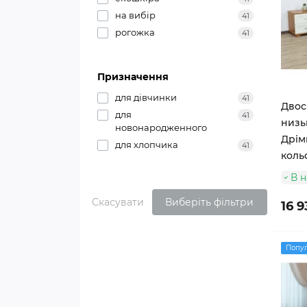
на вибір
41
рогожка
41
Призначення
для дівчинки
41
Двос
для
41
низь
новонародженного
Дрімк
для хлопчика
41
коль
В н
Скасувати
Виберіть фільтри
16 9
Попу