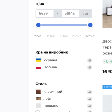
Ціна
-
грн
7 тис.
13 тис.
19 тис.
26 тис.
32 тис.
Двос
'Гера
Країна виробник
розм
Україна
41
В н
Польща
41
16 9
Стиль
Попу
класичний
41
лофт
41
прованс
41