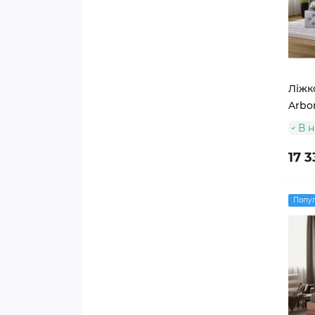
Ліжко
Arbor
В н
17 3
Попу