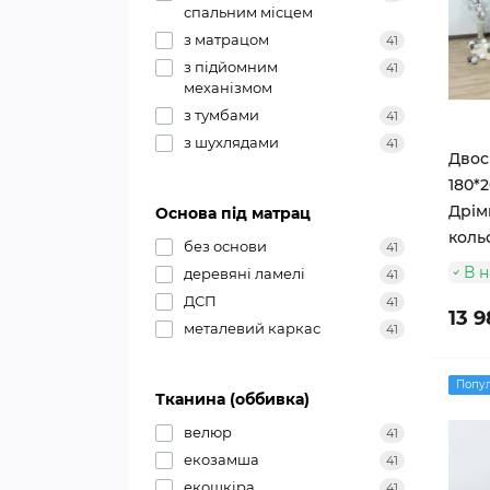
спальним місцем
з матрацом
41
з підйомним
41
механізмом
з тумбами
41
з шухлядами
41
Двос
180*2
Дрімк
Основа під матрац
коль
без основи
41
В н
деревяні ламелі
41
ДСП
41
13 9
металевий каркас
41
Попу
Тканина (оббивка)
велюр
41
екозамша
41
екошкіра
41