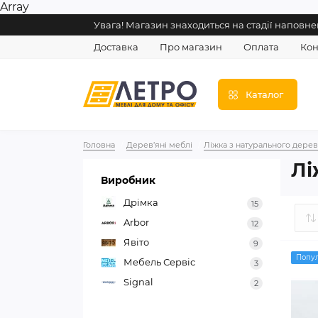
Array
Увага! Магазин знаходиться на стадії напов
Доставка
Про магазин
Оплата
Кон
Каталог
Головна
Дерев’яні меблі
Ліжка з натурального дерев
Лі
Виробник
Дрімка
15
Arbor
12
Явіто
9
Попу
Мебель Сервіс
3
Signal
2