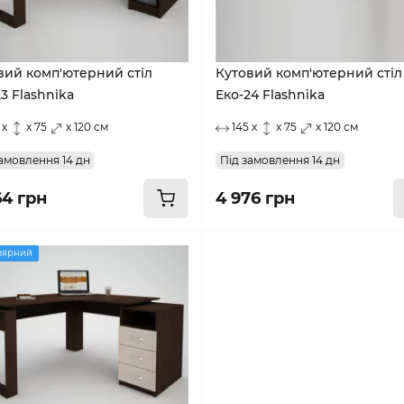
вий комп'ютерний стіл
Кутовий комп'ютерний стіл
3 Flashnika
Еко-24 Flashnika
 x
x 75
x 120 см
145 x
x 75
x 120 см
амовлення 14 дн
Під замовлення 14 дн
64 грн
4 976 грн
лярний