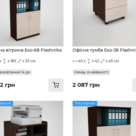
на вітрина Еко-68 Flashnika
Офісна тумба Еко-38 Flashn
x
x 185
x 33 см
40 x
x 42
x 45 см
амовлення 14 дн
Немає в наявності
72 грн
2 087 грн
лярний
Популярний