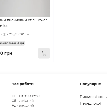
вий письмовий стіл Еко-27
nika
 x
x 75
x 120 см
амовлення 14 дн
60 грн
Час роботи
Популярне
Пн - Пт 9:00-17:30
Письмові стол
Сб - вихідний
Передпокої
Нд - вихідний