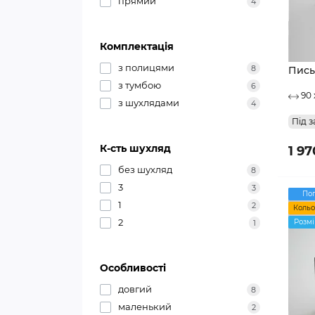
прямий
4
Комплектація
з полицями
8
Пись
з тумбою
6
90 
з шухлядами
4
Під з
К-сть шухляд
1 97
без шухляд
8
3
3
По
1
2
Кольо
2
Розмі
1
Особливості
довгий
8
маленький
2