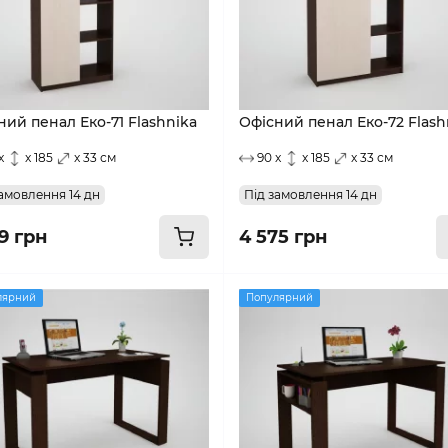
ний пенал Еко-71 Flashnika
Офісний пенал Еко-72 Flash
x
x 185
x 33 см
90 x
x 185
x 33 см
амовлення 14 дн
Під замовлення 14 дн
9 грн
4 575 грн
лярний
Популярний