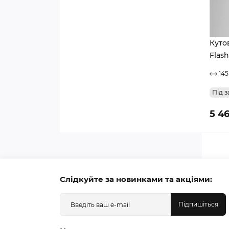
Куто
Flash
145
Під з
5 4
Слідкуйте за новинками та акціями:
Підпишіться