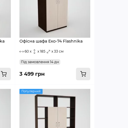
ika
Офісна шафа Еко-74 Flashnika
60 x
x 185
x 33 см
Під замовлення 14 дн
3 499 грн
Популярний