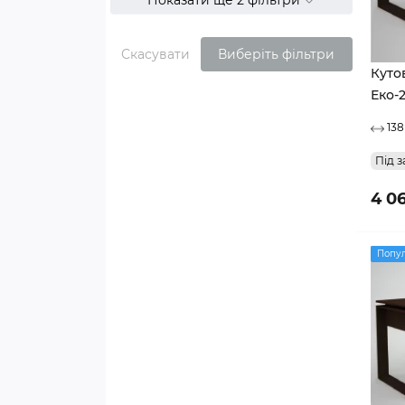
Скасувати
Виберіть фільтри
Куто
Еко-2
138
Під з
4 0
Попу