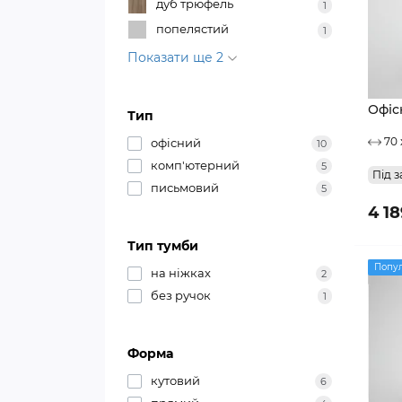
дуб трюфель
1
попелястий
1
Показати ще 2
Офіс
Тип
70 
офісний
10
комп'ютерний
5
Під з
письмовий
5
4 18
Тип тумби
Попу
на ніжках
2
без ручок
1
Форма
кутовий
6