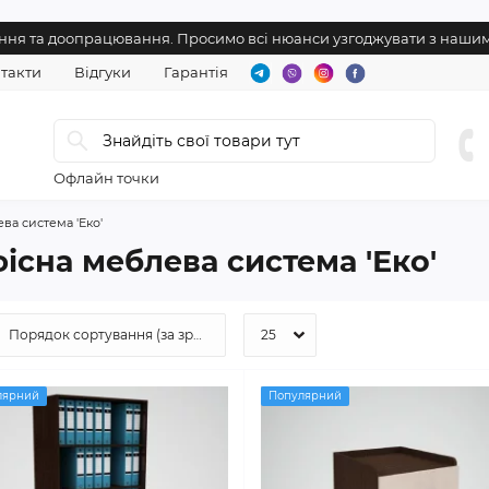
нення та доопрацювання. Просимо всі нюанси узгоджувати з наш
такти
Відгуки
Гарантія
Офлайн точки
ва система 'Еко'
існа меблева система 'Еко'
лярний
Популярний