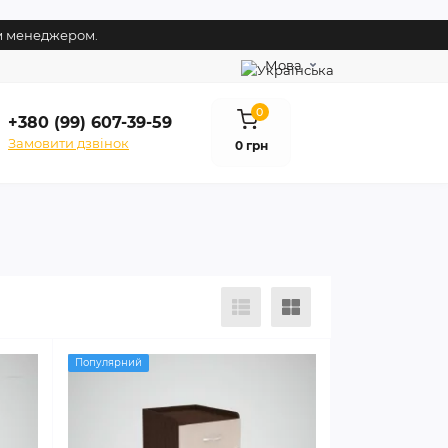
им менеджером.
Мова
0
+380 (99) 607-39-59
Замовити дзвінок
0 грн
Популярний