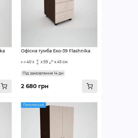
ika
Офісна тумба Еко-39 Flashnika
40 x
x 59
x 45 см
Під замовлення 14 дн
2 680 грн
Популярний