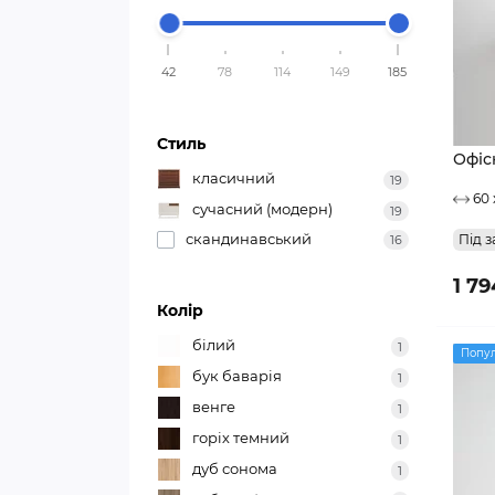
42
78
114
149
185
Стиль
Офіс
класичний
19
60 
сучасний (модерн)
19
скандинавський
Під з
16
1 79
Колір
білий
1
Попу
бук баварія
1
венге
1
горіх темний
1
дуб сонома
1