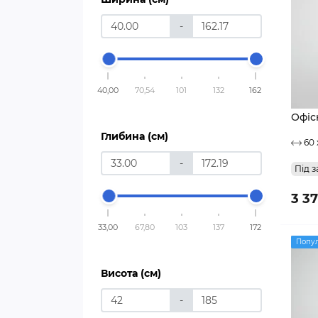
-
40,00
70,54
101
132
162
Офіс
Глибина (см)
60 
-
Під з
3 3
33,00
67,80
103
137
172
Попу
Висота (см)
-