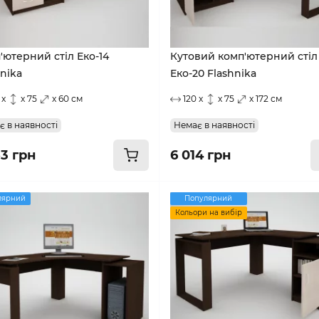
'ютерний стіл Еко-14
Кутовий комп'ютерний стіл
nika
Еко-20 Flashnika
 x
x 75
x 60 см
120 x
x 75
x 172 см
є в наявності
Немає в наявності
53 грн
6 014 грн
лярний
Популярний
Кольори на вибір