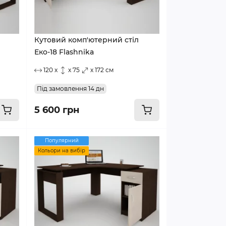
Кутовий комп'ютерний стіл
Еко-18 Flashnika
120 x
x 75
x 172 см
Під замовлення 14 дн
5 600 грн
Популярний
Кольори на вибір