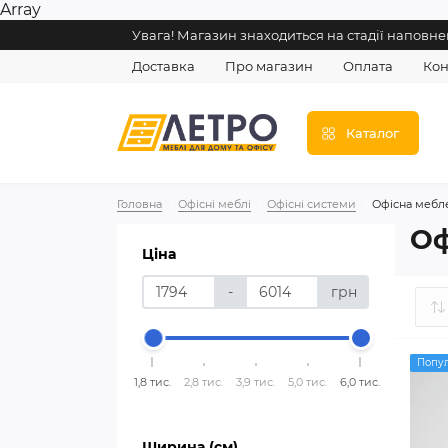
Array
Увага! Магазин знаходиться на стадії напов
Доставка
Про магазин
Оплата
Кон
Каталог
Головна
Офісні меблі
Офісні системи
Офісна мебле
Оф
Ціна
-
грн
Попу
1,8 тис.
2,8 тис.
3,9 тис.
5,0 тис.
6,0 тис.
Ширина (см)