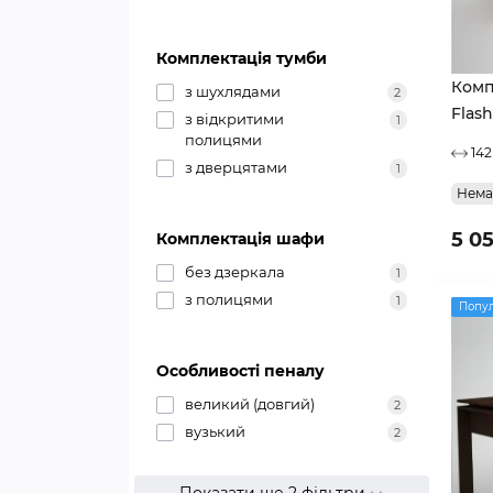
Комплектація тумби
Комп
з шухлядами
2
Flash
з відкритими
1
полицями
142
з дверцятами
1
Нема
5 0
Комплектація шафи
без дзеркала
1
з полицями
1
Попу
Особливості пеналу
великий (довгий)
2
вузький
2
Показати ще 2 фільтри