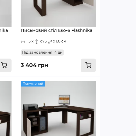
nika
Письмовий стіл Еко-6 Flashnika
115 x
x 75
x 60 см
Під замовлення 14 дн
3 404 грн
Популярний