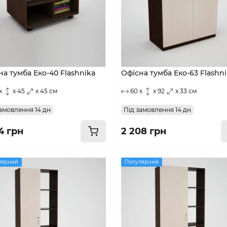
на тумба Еко-40 Flashnika
Офісна тумба Еко-63 Flashn
x
x 45
x 45 см
60 x
x 92
x 33 см
амовлення 14 дн
Під замовлення 14 дн
4 грн
2 208 грн
лярний
Популярний