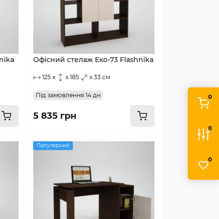
nika
Офісний стелаж Еко-73 Flashnika
125 x
x 185
x 33 см
Під замовлення 14 дн
0
5 835 грн
0
Популярний
0