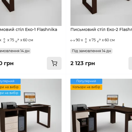
мовий стіл Еко-1 Flashnika
Письмовий стіл Еко-2 Flash
x
x 75
x 60 см
90 x
x 75
x 60 см
амовлення 14 дн
Під замовлення 14 дн
0 грн
2 123 грн
пулярний
Популярний
ри на вибір
Кольори на вибір
ри на вибір