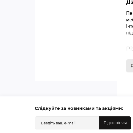
Дз
Пер
меб
ін
під
Рі
Якщ
мо
Слідкуйте за новинками та акціями:
Од
вид
Підпишіться
Під