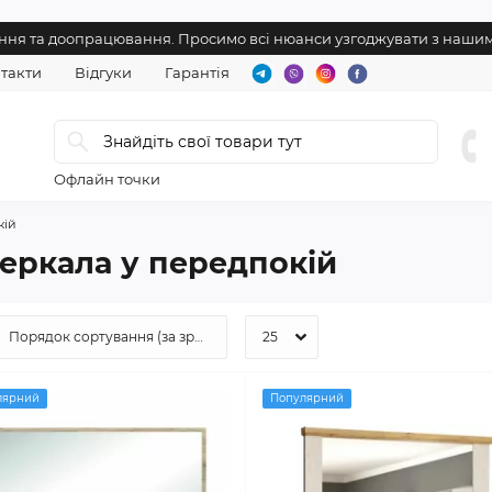
нення та доопрацювання. Просимо всі нюанси узгоджувати з наш
такти
Відгуки
Гарантія
Офлайн точки
кій
еркала у передпокій
лярний
Популярний