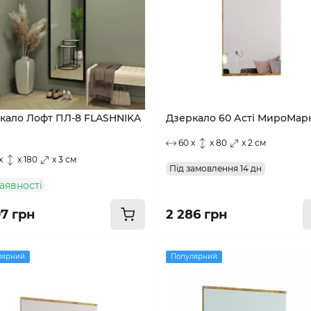
кало Лофт ПЛ-8 FLASHNIKA
Дзеркало 60 Асті МироМар
60 x
x 80
x 2 см
x
x 180
x 3 см
Під замовлення 14 дн
аявності
97 грн
2 286 грн
лярний
Популярний