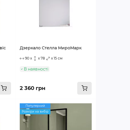
віс
Дзеркало Стелла МироМарк
90 x
x 78
x 15 см
В наявності
2 360 грн
Популярний
Розміри на вибір