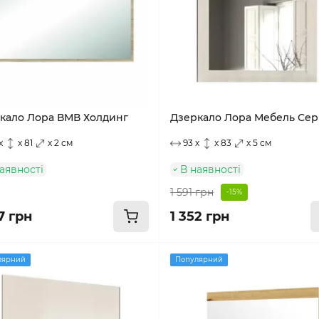
кало Лора ВМВ Холдинг
Дзеркало Лора Мебель Сер
x
x 81
x 2 см
93 x
x 83
x 5 см
аявності
В наявності
1 591 грн
-15%
7 грн
1 352 грн
лярний
Популярний