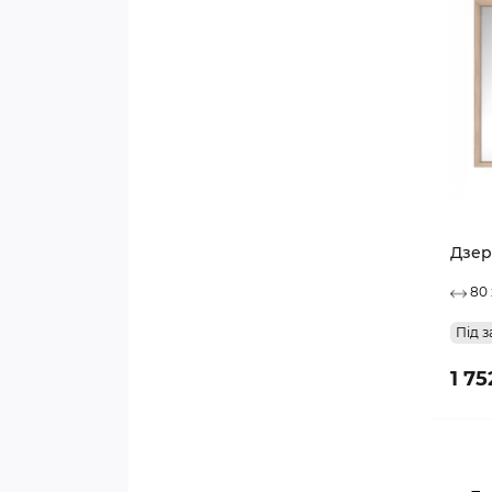
Дзер
80 
Під з
1 75