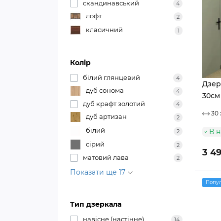
скандинавський
4
лофт
2
класичний
1
Колір
білий глянцевий
4
Дзер
дуб сонома
4
30см
дуб крафт золотий
4
30 
дуб артизан
2
білий
В н
2
сірий
2
3 4
матовий лава
2
Показати ще 17
Попу
Тип дзеркала
навісне (настінне)
14