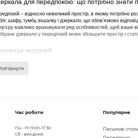
еркала для передпокою: що потрібно знати 
едпокій – відносно невеликий простір, в якому потрібно ро
лі: шафу, тумбу, вішалку і дзеркало, що обов'язково відпові
тер'єру важливо враховувати ряд особливостей, щоб ваше в
ібране дзеркало у передпокій може збільшити простір і стат
зновиди моделей
о розглядати дзеркальні поверхні з погляду розташування, то
Розгорнути
делі в рамі або без рам. У першому випадку можна вибрати 
прямокутна, квадратна; 
кругла; 
овальна; 
нестандартна: у вигляді зірки, серця, жіночого силуету та інш
Час роботи
Популярне
нак, крім вибору форми, важливо повісити дзеркало в корид
но, і не доводилося нагинатися або підніматися на носки.
Пн - Пт 9:00-17:30
Письмові стол
логові конструкції підходять для великих передпокоїв, де пе
Сб - вихідний
Передпокої