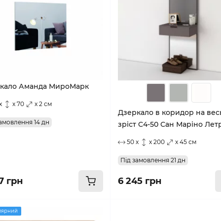
кало Аманда МироМарк
x
x 70
x 2 см
Дзеркало в коридор на вес
амовлення 14 дн
зріст C4-50 Сан Маріно Лет
50 x
x 200
x 45 см
Під замовлення 21 дн
7 грн
6 245 грн
лярний