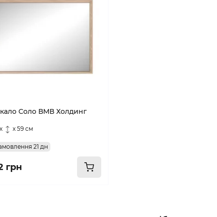
кало Соло ВМВ Холдинг
x
x 59 см
амовлення 21 дн
2 грн