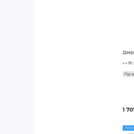
Дзер
90 
Під з
1 70
Попу