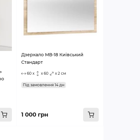
Дзеркало МВ-18 Київський
Стандарт
ь
60 x
x 60
x 2 см
ро
Під замовлення 14 дн
1 000 грн