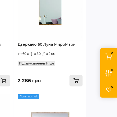
к
Дзеркало 60 Луна МироМарк
0
60 x
x 80
x 2 см
Під замовлення 14 дн
0
2 286 грн
0
Популярний