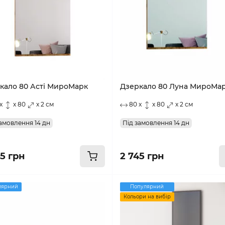
кало 80 Асті МироМарк
Дзеркало 80 Луна МироМа
x
x 80
x 2 см
80 x
x 80
x 2 см
амовлення 14 дн
Під замовлення 14 дн
45 грн
2 745 грн
лярний
Популярний
Кольори на вибір