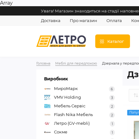
Array
Увага! Магазин знаходиться на стадії напов
Доставка
Про магазин
Оплата
Кон
Каталог
Головна
Меблі для передпокою
Дзеркала у передпо
Дз
Виробник
МироМарк
6
VMV Holding
3
Мебель Сервіс
2
Попу
Flash Nika Мебель
2
Летро (GV-mebli)
1
Сокме
1