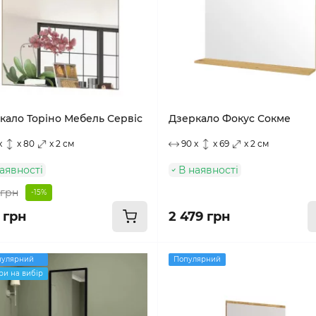
кало Торіно Мебель Сервіс
Дзеркало Фокус Сокме
x
x 80
x 2 см
90 x
x 69
x 2 см
аявності
В наявності
 грн
-15%
1 грн
2 479 грн
пулярний
Популярний
ри на вибір