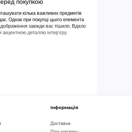
перед покупкою
зташувати кілька важливих предметів 
дає. Однак при покупці цього елемента 
ідображення завжди вас тішило. Вдало 
и акцентною деталлю інтер'єру.
 тут популярні настінні та підлогові 
одну з таких форм: 
их. 
Інформація
ор так, щоб людей в ньому були добре 
и
Доставка
ред дзеркалом є простір, щоб відійти та 
Про магазин