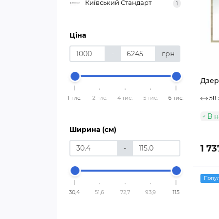
Київський Стандарт
1
Ціна
-
грн
Дзер
1 тис.
2 тис.
4 тис.
5 тис.
6 тис.
58 
В н
Ширина (см)
1 73
-
Попу
30,4
51,6
72,7
93,9
115