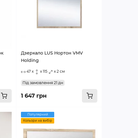
рк
Дзеркало LUS Нортон VMV
Holding
47 x
x 115
x 2 см
Під замовлення 21 дн
1 647 грн
Популярний
Кольори на вибір