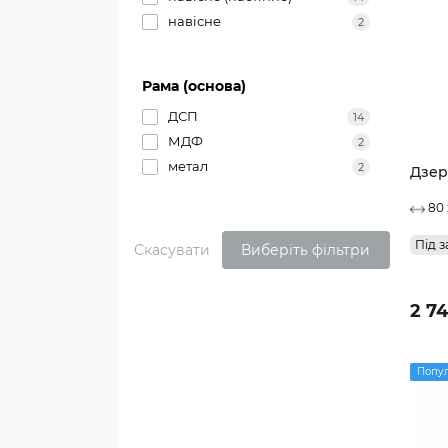
навісне
2
Рама (основа)
ДСП
14
МДФ
2
метал
2
Дзер
80 
Під з
Скасувати
Виберіть фільтри
2 7
Попу