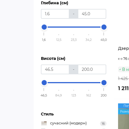
Глибина (см)
-
1,6
12,5
23,3
34,2
45,0
Дзер
Висота (см)
76 
В н
-
1 425
1 21
46,5
84,9
123
162
200
По
Розмі
Стиль
сучасний (модерн)
16