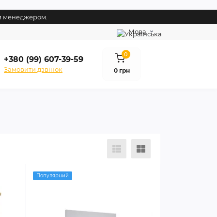
им менеджером.
Мова
0
+380 (99) 607-39-59
Замовити дзвінок
0 грн
Популярний