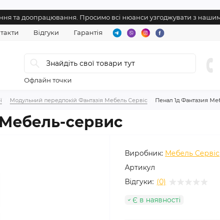
нення та доопрацювання. Просимо всі нюанси узгоджувати з наш
такти
Відгуки
Гарантія
Офлайн точки
ї
Модульний передпокій Фантазія Мебель Сервіс
Пенал 1д Фантазия Ме
 Мебель-сервис
Виробник:
Мебель Сервіс
Артикул
Відгуки:
(0)
Є в наявності