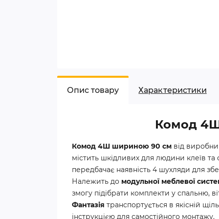
Опис товару
Характеристики
Комод 4Ш
Комод 4Ш шириною 90 см
від виробн
містить шкідливих для людини клеїв та 
передбачає наявність 4 шухляди для зб
Належить до
модульної меблевої систе
змогу підібрати комплекти у спальню, в
Фантазія
транспортується в якісній щіл
інструкцією для самостійного монтажу.