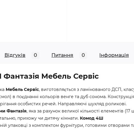
Відгуків
0
Питання
0
Iнформація
 Фантазія Мебель Сервіс
ика
Мебель Сервіс
, виготовляється з ламінованого ДСП, класу
смол) в поєднанні кольорів венге та дуб сонома. Конструкці
ерігання особистих речей. Направляючі шухляд роликові.
ми Фантазія
, яка за рахунок великої кількості елементів (17 
італьню, прихожу чи дитячу кімнати.
Комод 4Ш
ьній упаковці з комплектом фурнітури, готовими отворами т