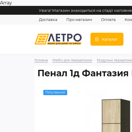
Array
Увага! Магазин знаходиться на стадії напов
Доставка
Про магазин
Оплата
Кон
Каталог
Головна
Меблі для передпокою
Модульні передпоко
Пенал 1д Фантазия
Популярний