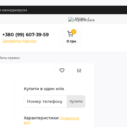
им менеджером.
Мова
0
+380 (99) 607-39-59
Замовити дзвінок
0 грн
бель-сервис
Купити в один клік
Купити
Характеристики:
(дивитися
всі)