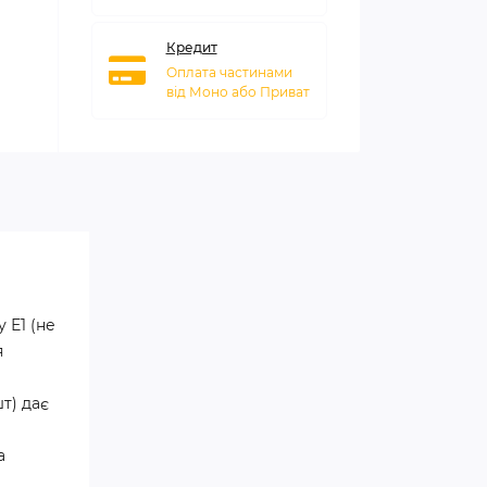
Кредит
Оплата частинами
від Моно або Приват
 Е1 (не
я
шт) дає
а